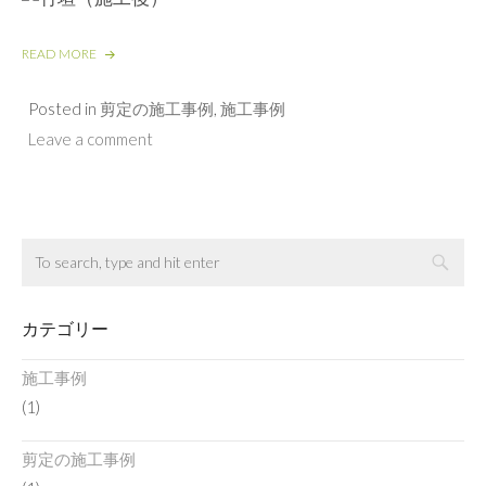
READ MORE
Posted in
剪定の施工事例
,
施工事例
Leave a comment
S
S
E
E
A
A
カテゴリー
R
R
C
C
施工事例
H
H
(1)
A
R
剪定の施工事例
C
H